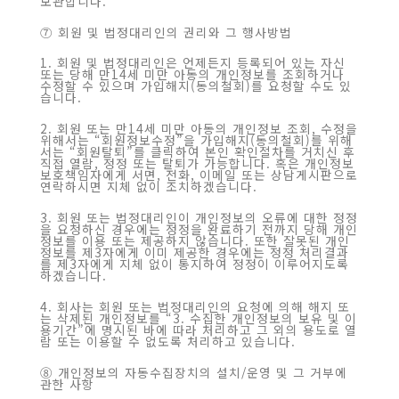
보관합니다.
⑦ 회원 및 법정대리인의 권리와 그 행사방법
1. 회원 및 법정대리인은 언제든지 등록되어 있는 자신
또는 당해 만14세 미만 아동의 개인정보를 조회하거나
수정할 수 있으며 가입해지(동의철회)를 요청할 수도 있
습니다.
2. 회원 또는 만14세 미만 아동의 개인정보 조회, 수정을
위해서는 “회원정보수정”을 가입해지(동의철회)를 위해
서는 “회원탈퇴”를 클릭하여 본인 확인절차를 거치신 후
직접 열람, 정정 또는 탈퇴가 가능합니다. 혹은 개인정보
보호책임자에게 서면, 전화, 이메일 또는 상담게시판으로
연락하시면 지체 없이 조치하겠습니다.
3. 회원 또는 법정대리인이 개인정보의 오류에 대한 정정
을 요청하신 경우에는 정정을 완료하기 전까지 당해 개인
정보를 이용 또는 제공하지 않습니다. 또한 잘못된 개인
정보를 제3자에게 이미 제공한 경우에는 정정 처리결과
를 제3자에게 지체 없이 통지하여 정정이 이루어지도록
하겠습니다.
4. 회사는 회원 또는 법정대리인의 요청에 의해 해지 또
는 삭제된 개인정보를 “3. 수집한 개인정보의 보유 및 이
용기간”에 명시된 바에 따라 처리하고 그 외의 용도로 열
람 또는 이용할 수 없도록 처리하고 있습니다.
⑧ 개인정보의 자동수집장치의 설치/운영 및 그 거부에
관한 사항