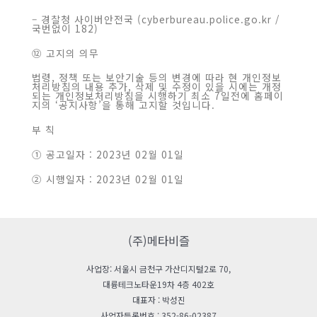
– 경찰청 사이버안전국 (cyberbureau.police.go.kr /
국번없이 182)
⑫ 고지의 의무
법령, 정책 또는 보안기술 등의 변경에 따라 현 개인정보
처리방침의 내용 추가, 삭제 및 수정이 있을 시에는 개정
되는 개인정보처리방침을 시행하기 최소 7일전에 홈페이
지의 ‘공지사항’을 통해 고지할 것입니다.
부 칙
① 공고일자 : 2023년 02월 01일
② 시행일자 : 2023년 02월 01일
(주)메타비즐
사업장: 서울시 금천구 가산디지털2로 70,
대륭테크노타운19차 4층 402호
대표자 : 박성진
사업자등록번호 : 352-86-02387